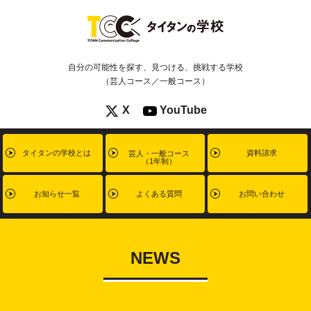
自分の可能性を探す、見つける、挑戦する学校
（芸人コース／一般コース）
X
YouTube
タイタンの学校とは
資料請求
芸人・一般コース
（1年制）
お知らせ一覧
よくある質問
お問い合わせ
NEWS