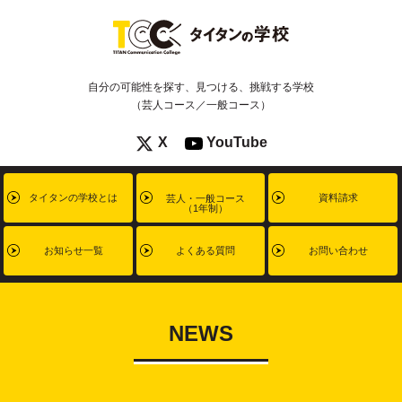
自分の可能性を探す、見つける、挑戦する学校
（芸人コース／一般コース）
X
YouTube
タイタンの学校とは
資料請求
芸人・一般コース
（1年制）
お知らせ一覧
よくある質問
お問い合わせ
NEWS