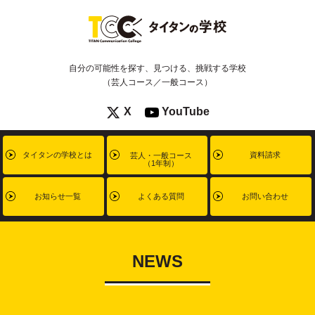
自分の可能性を探す、見つける、挑戦する学校
（芸人コース／一般コース）
X
YouTube
タイタンの学校とは
資料請求
芸人・一般コース
（1年制）
お知らせ一覧
よくある質問
お問い合わせ
NEWS